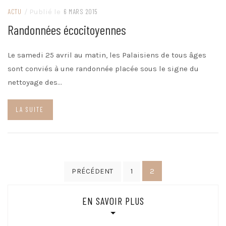
ACTU
/ Publié le
6 MARS 2015
Randonnées écocitoyennes
Le samedi 25 avril au matin, les Palaisiens de tous âges
sont conviés à une randonnée placée sous le signe du
nettoyage des…
LA SUITE
Pagination
2
PRÉCÉDENT
1
des
publications
EN SAVOIR PLUS