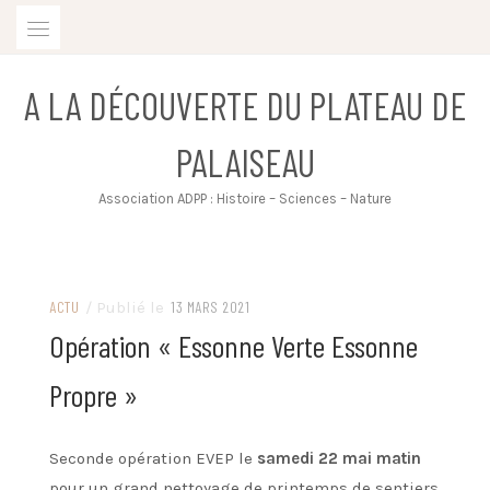
Skip
to
content
A LA DÉCOUVERTE DU PLATEAU DE
PALAISEAU
Association ADPP : Histoire – Sciences – Nature
ACTU
/ Publié le
13 MARS 2021
Opération « Essonne Verte Essonne
Propre »
Seconde opération EVEP le
samedi 22 mai matin
pour un grand nettoyage de printemps de sentiers