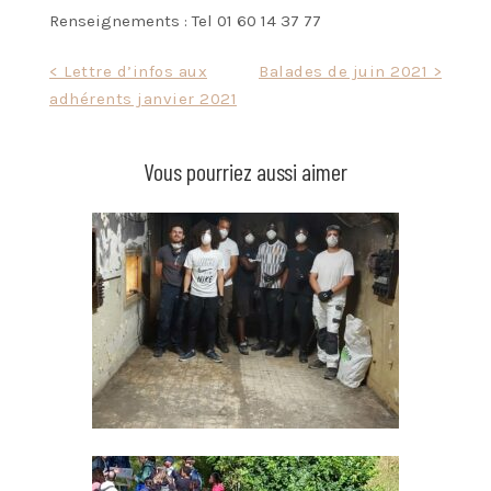
Renseignements : Tel 01 60 14 37 77
Navigation
< Lettre d’infos aux
Balades de juin 2021 >
adhérents janvier 2021
de
l’article
Vous pourriez aussi aimer