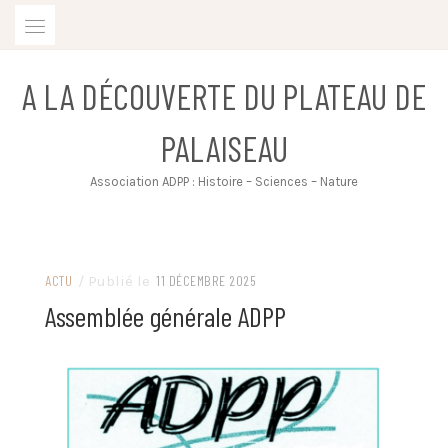
Skip
to
content
A LA DÉCOUVERTE DU PLATEAU DE
PALAISEAU
Association ADPP : Histoire – Sciences – Nature
ACTU
/ Publié le
11 DÉCEMBRE 2025
Assemblée générale ADPP