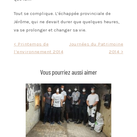
Tout se complique. L’échappée provinciale de
Jérôme, qui ne devait durer que quelques heures,
va se prolonger et changer sa vie.
Navigation
< Printemps de
Journées du Patrimoine
l’environnement 2014
2014 >
de
l’article
Vous pourriez aussi aimer