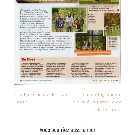
Navigation
< La Batterie sur France
Des collégiens en
Inter !
visite à la Batterie de
de
la Pointe >
l’article
Vous pourriez aussi aimer