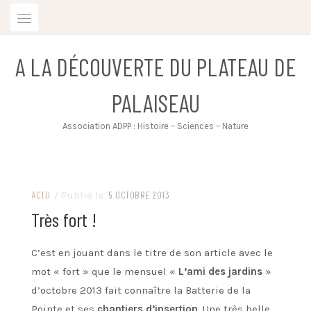
Skip
to
content
A LA DÉCOUVERTE DU PLATEAU DE
PALAISEAU
Association ADPP : Histoire – Sciences – Nature
ACTU
/ Publié le
5 OCTOBRE 2013
Très fort !
C’est en jouant dans le titre de son article avec le
mot « fort » que le mensuel «
L’ami des jardins
»
d’octobre 2013 fait connaître la Batterie de la
Pointe et ses
chantiers d’insertion
. Une très belle